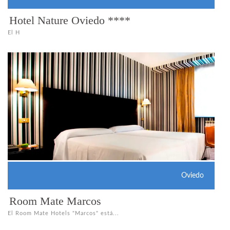
Hotel Nature Oviedo ****
El H
Oviedo
Room Mate Marcos
El Room Mate Hotels "Marcos" está...