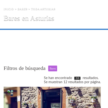
INICIO
>
BARES
> TODA ASTURIAS
Bares en Asturias
Filtros de búsqueda
Bares
Se han encontrado
resultados.
13
Se muestran 12 resultados por página.