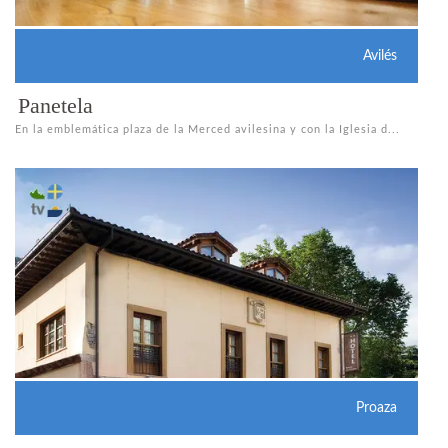
Avilés
Panetela
En la emblemática plaza de la Merced avilesina y con la Iglesia d...
Proaza