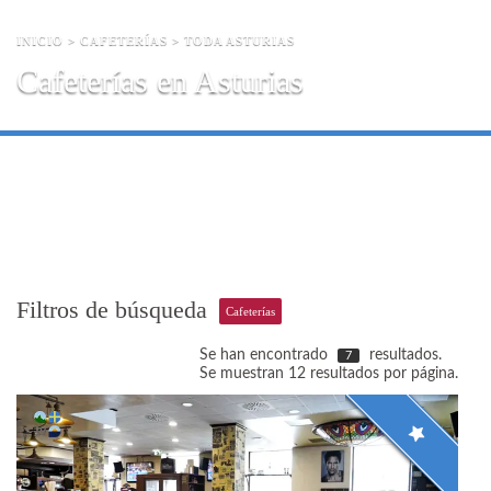
INICIO
>
CAFETERÍAS
> TODA ASTURIAS
Cafeterías en Asturias
Filtros de búsqueda
Cafeterías
Se han encontrado
resultados.
7
Se muestran 12 resultados por página.