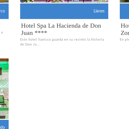
rco
Llanes
Hotel Spa La Hacienda de Don
Hot
Juan ****
Zo
 a
Este hotel llanisco guarda en su recinto la historia
En pl
de Don Ju...
edo