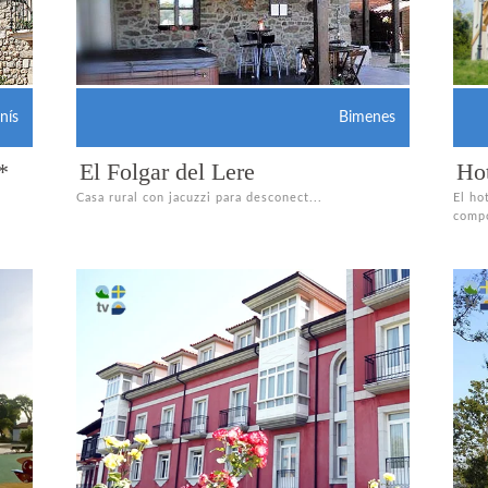
nís
Bimenes
*
El Folgar del Lere
Hot
Casa rural con jacuzzi para desconect...
El ho
compo