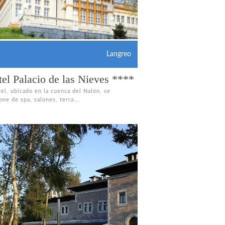
Langreo
el Palacio de las Nieves ****
tel, ubicado en la cuenca del Nalón, se
ne de spa, salones, terra...