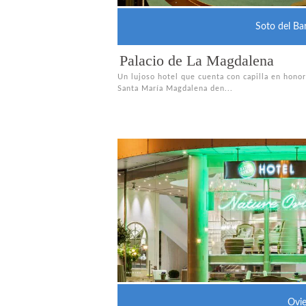
Soto del Ba
Palacio de La Magdalena
Un lujoso hotel que cuenta con capilla en honor
Santa María Magdalena den...
Ovi